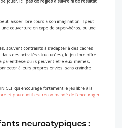
e jouer. Ici,
pas de règles à suivre ni de résultat
eut laisser libre cours à son imagination. Il peut
, une couverture en cape de super-héros, ou une
es, souvent contraints à s’adapter à des cadres
u dans des activités structurées), le jeu libre offre
une parenthèse où ils peuvent être eux-mêmes,
connecter à leurs propres envies, sans craindre
 l’UNICEF qui encourage fortement le jeu libre à la
libre et pourquoi il est recommandé de l’encourager
nfants neuroatypiques :