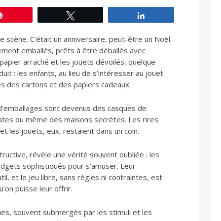
Épingle
Tweetez
Partagez
 scène. C’était un anniversaire, peut-être un Noël.
ment emballés, prêts à être déballés avec
papier arraché et les jouets dévoilés, quelque
it : les enfants, au lieu de s’intéresser au jouet
s des cartons et des papiers cadeaux.
x d’emballages sont devenus des casques de
rates ou même des maisons secrètes. Les rires
, et les jouets, eux, restaient dans un coin.
tructive, révèle une vérité souvent oubliée : les
adgets sophistiqués pour s’amuser. Leur
il, et le jeu libre, sans règles ni contraintes, est
’on puisse leur offrir.
es, souvent submergés par les stimuli et les