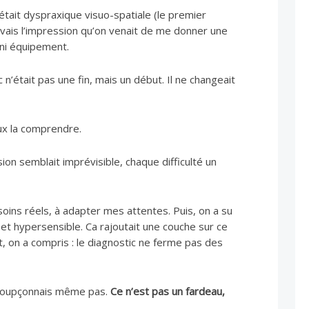
était dyspraxique visuo-spatiale (le premier
J’avais l’impression qu’on venait de me donner une
 ni équipement.
ic n’était pas une fin, mais un début. Il ne changeait
eux la comprendre.
n semblait imprévisible, chaque difficulté un
esoins réels, à adapter mes attentes. Puis, on a su
 et hypersensible. Ca rajoutait une couche sur ce
t, on a compris : le diagnostic ne ferme pas des
e soupçonnais même pas.
Ce n’est pas un fardeau,