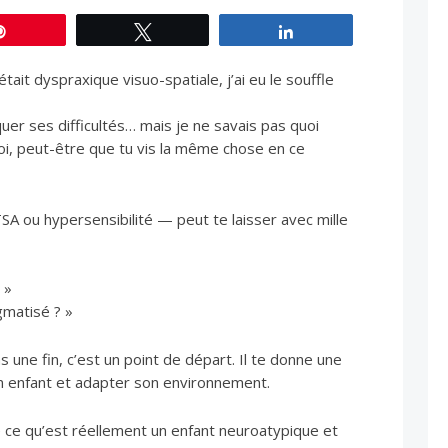
Épingle
Tweetez
Partagez
tait dyspraxique visuo-spatiale, j’ai eu le souffle
quer ses difficultés… mais je ne savais pas quoi
toi, peut-être que tu vis la même chose en ce
A ou hypersensibilité — peut te laisser avec mille
 »
gmatisé ? »
s une fin, c’est un point de départ. Il te donne une
 enfant et adapter son environnement.
 ce qu’est réellement un enfant neuroatypique et