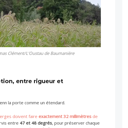
mas Clément/L’Oustau de Baumanière
tion, entre rigueur et
lenn la porte comme un étendard.
perges doivent faire
exactement 32 millimètres
de
ervis entre
47 et 48 degrés
, pour préserver chaque