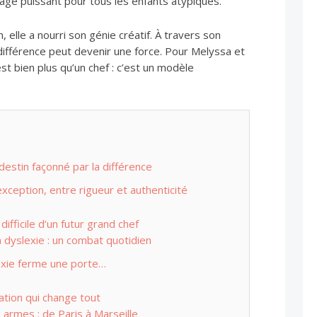
sage puissant pour tous les enfants atypiques.
, elle a nourri son génie créatif. À travers son
 différence peut devenir une force. Pour Melyssa et
est bien plus qu’un chef : c’est un modèle
 destin façonné par la différence
exception, entre rigueur et authenticité
 difficile d’un futur grand chef
a dyslexie : un combat quotidien
exie ferme une porte…
lation qui change tout
armes : de Paris à Marseille