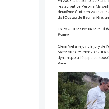
En 2008, à seulement 28 ans, i
restaurant Le Peron à Marseille
deuxième étoile
en 2013 au K2
de l’
Oustau de Baumanière
, u
En 2020, il réalise un rêve :
il 
France
.
Glenn Viel a rejoint le jury de 
partir du 16 février 2022. Il a
dynamique à l’équipe composée
Pairet.