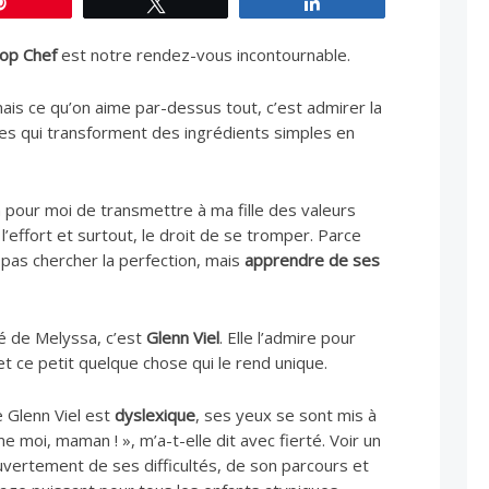
Épingle
Tweetez
Partagez
op Chef
est notre rendez-vous incontournable.
is ce qu’on aime par-dessus tout, c’est admirer la
stes qui transforment des ingrédients simples en
 pour moi de transmettre à ma fille des valeurs
 l’effort et surtout, le droit de se tromper. Parce
t pas chercher la perfection, mais
apprendre de ses
ré de Melyssa, c’est
Glenn Viel
. Elle l’admire pour
et ce petit quelque chose qui le rend unique.
e Glenn Viel est
dyslexique
, ses yeux se sont mis à
me moi, maman ! », m’a-t-elle dit avec fierté. Voir un
ouvertement de ses difficultés, de son parcours et