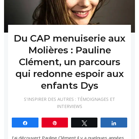
Du CAP menuiserie aux
Molières : Pauline
Clément, un parcours
qui redonne espoir aux
enfants Dys
S'INSPIRER DES AUTRES : TÉMOIGNAGES ET
INTERVIEWS
Partagez
Épingle
Tweetez
Partagez
J’ai découvert Pauline Clément il y a quelques années,