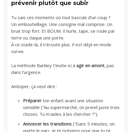
prévenir plutôt que subir
Tu sais ces moments où tout bascule d’un coup ?
Un embouteillage. Une consigne mal comprise. Un
bruit trop fort. Et BOUM. Il hurle, tape, se roule par
terre ou claque une porte.
À ce stade-là, il n’écoute plus. Il est déjà en mode
survie.
La méthode Barkley t’invite ici à
agir en amont
, pas
dans l’urgence.
Anticiper, ça veut dire :
Préparer
ton enfant avant une situation
sensible (“Au supermarché, on prend juste trois
choses. Tu m’aides à les chercher ?”).
Annoncer les transitions
(“Dans 5 minutes, on
quitte le parc. Je te préviens pour que tu te