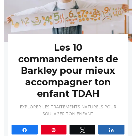
Les 10
commandements de
Barkley pour mieux
accompagner ton
enfant TDAH
EXPLORER LES TRAITEMENTS NATURELS POUR
SOULAGER TON ENFANT
Partagez
Épingle
Tweetez
Partagez