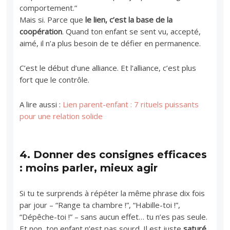
comportement.”
Mais si. Parce que
le lien, c’est la base de la
coopération
. Quand ton enfant se sent vu, accepté,
aimé, il n’a plus besoin de te défier en permanence.
C’est le début d’une alliance. Et l’alliance, c’est plus
fort que le contrôle.
A lire aussi :
Lien parent-enfant : 7 rituels puissants
pour une relation solide
4.
Donner des consignes efficaces
: moins parler, mieux agir
Si tu te surprends à répéter la même phrase dix fois
par jour – “Range ta chambre !”, “Habille-toi !”,
“Dépêche-toi !” – sans aucun effet… tu n’es pas seule.
Et non, ton enfant n’est pas sourd. Il est juste
saturé
.