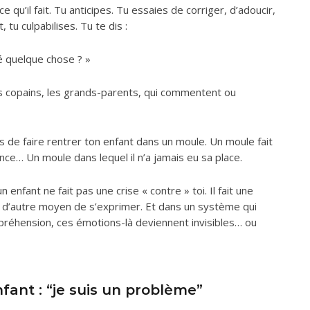
e qu’il fait. Tu anticipes. Tu essaies de corriger, d’adoucir,
tu culpabilises. Tu te dis :
té quelque chose ? »
, les copains, les grands-parents, qui commentent ou
s de faire rentrer ton enfant dans un moule. Un moule fait
nce… Un moule dans lequel il n’a jamais eu sa place.
un enfant ne fait pas une crise « contre » toi. Il fait une
pas d’autre moyen de s’exprimer. Et dans un système qui
mpréhension, ces émotions-là deviennent invisibles… ou
enfant : “je suis un problème”