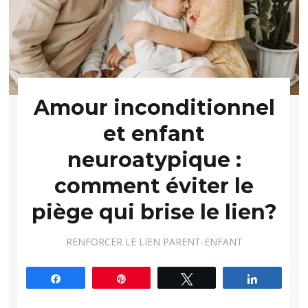
Amour inconditionnel
et enfant
neuroatypique :
comment éviter le
piège qui brise le lien?
RENFORCER LE LIEN PARENT-ENFANT
Partagez
Épingle
Tweetez
Partagez