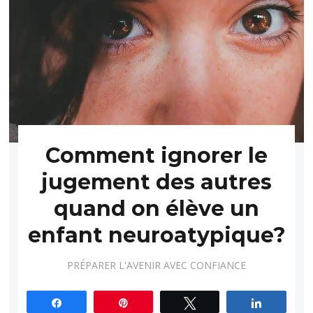
Comment ignorer le
jugement des autres
quand on élève un
enfant neuroatypique?
PRÉPARER L'AVENIR AVEC CONFIANCE
Partagez
Épingle
Tweetez
Partagez