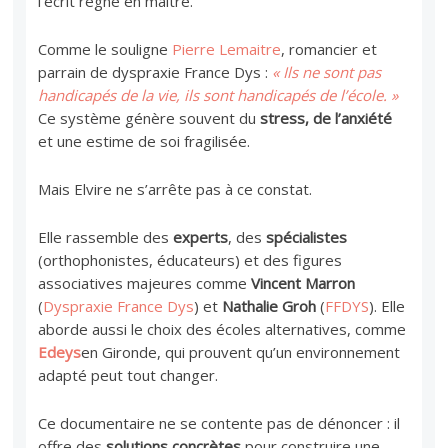
l’écrit règne en maître.
Comme le souligne
Pierre Lemaitre
, romancier et
parrain de dyspraxie France Dys :
« Ils ne sont pas
handicapés de la vie, ils sont handicapés de l’école. »
Ce système génère souvent du
stress, de l’anxiété
et une estime de soi fragilisée.
Mais Elvire ne s’arrête pas à ce constat.
Elle rassemble des
experts
, des
spécialistes
(orthophonistes, éducateurs) et des figures
associatives majeures comme
Vincent Marron
(
Dyspraxie France Dys
) et
Nathalie Groh
(
FFDYS
). Elle
aborde aussi le choix des écoles alternatives, comme
Edeys
en Gironde, qui prouvent qu’un environnement
adapté peut tout changer.
Ce documentaire ne se contente pas de dénoncer : il
offre des
solutions concrètes
pour construire une