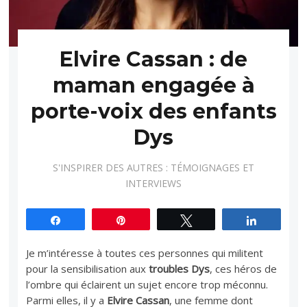
Elvire Cassan : de
maman engagée à
porte-voix des enfants
Dys
S'INSPIRER DES AUTRES : TÉMOIGNAGES ET
INTERVIEWS
Partagez
Épingle
Tweetez
Partagez
Je m’intéresse à toutes ces personnes qui militent
pour la sensibilisation aux
troubles Dys
, ces héros de
l’ombre qui éclairent un sujet encore trop méconnu.
Parmi elles, il y a
Elvire Cassan
, une femme dont