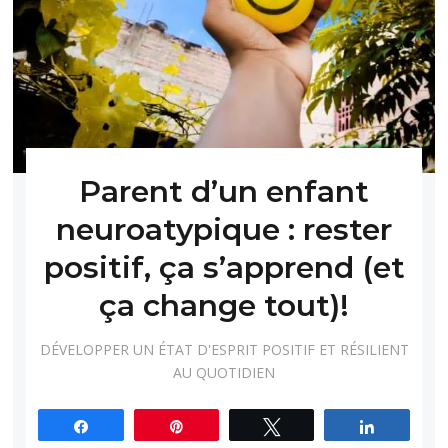
Parent d’un enfant
neuroatypique : rester
positif, ça s’apprend (et
ça change tout)!
DÉVELOPPER UN ÉTAT D'ESPRIT POSITIF ET RÉSILIENT
AU QUOTIDIEN
Partagez
Épingle
Tweetez
Partagez